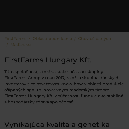
You are here:
FirstFarms
Oblasti podnikania
Chov ošípaných
Maďarsku
FirstFarms Hungary Kft.
Túto spoločnosť, ktorá sa stala súčasťou skupiny
FirstFarms Group v roku 2017, založila skupina dánskych
investorov s celosvetovým know-how v oblasti produkcie
ošípaných spolu s inovatívnym maďarským tímom.
FirstFarms Hungary Kft. v súčasnosti funguje ako stabilná
a hospodársky zdravá spoločnosť.
Vynikajúca kvalita a genetika