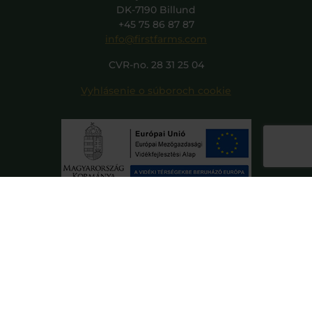
DK-7190 Billund
+45 75 86 87 87
info@firstfarms.com
CVR-no. 28 31 25 04
Vyhlásenie o súboroch cookie