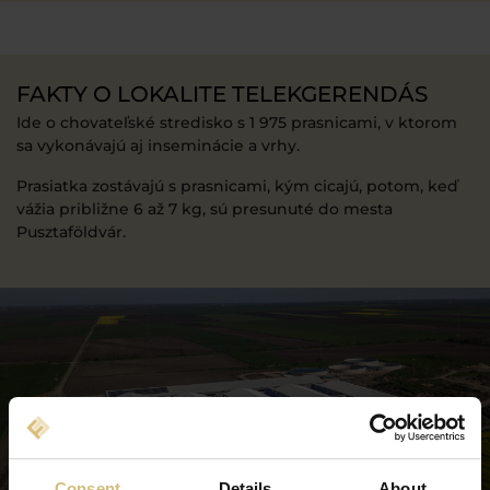
FAKTY O LOKALITE TELEKGERENDÁS
Ide o chovateľské stredisko s 1 975 prasnicami, v ktorom
sa vykonávajú aj inseminácie a vrhy.
Prasiatka zostávajú s prasnicami, kým cicajú, potom, keď
vážia približne 6 až 7 kg, sú presunuté do mesta
Pusztaföldvár.
Consent
Details
About