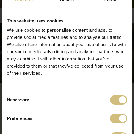
This website uses cookies
We use cookies to personalise content and ads, to
provide social media features and to analyse our traffic.
We also share information about your use of our site with
our social media, advertising and analytics partners who
may combine it with other information that you’ve
provided to them or that they’ve collected from your use
of their services.
FAKTY O LOKALITE PUSZTAFÖLDVÁR
Consent
Necessary
Prasiatka sú chované, kým nedosiahnu hmotnosť 25 až 30
Selection
kg, potom sa predávajú jednej z inému
poľnohospodárskemu podniku s bitúnkom na ich ďalší
Preferences
výkrm pred zabitím.
Ročne sa z tejto lokality predá viac ako 75000 prasiatok.