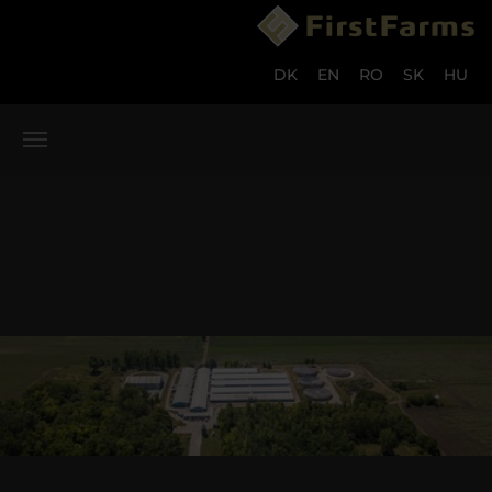
Skip to main content
Skip to page footer
DK
EN
RO
SK
HU