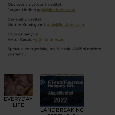
Obchodný a výrobný riaditeľ:
Jørgen Lindberg;
jol@firstfarms.com
Generálny riaditeľ:
Morten Knudsgaard;
mok@firstfarms.com
Chov ošípaných:
Viktor Gecző;
vg@firstfarms.eu
Správu o energetickej revízii z roku 2025 si môžete
pozrieť
tu
.
EVERYDAY
LIFE
LANDBREAKING