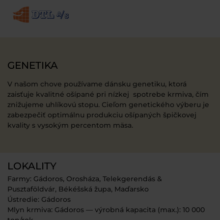
GENETIKA
V našom chove používame dánsku genetiku, ktorá
zaisťuje kvalitné ošípané pri nízkej spotrebe krmiva, čím
znižujeme uhlíkovú stopu. Cieľom genetického výberu je
zabezpečiť optimálnu produkciu ošípaných špičkovej
kvality s vysokým percentom mäsa.
LOKALITY
Farmy: Gádoros, Orosháza, Telekgerendás &
Pusztaföldvár, Békéšská župa, Maďarsko
Ústredie: Gádoros
Mlyn krmiva: Gádoros — výrobná kapacita (max.): 10 000
ton/rok