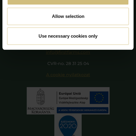
Allow selection
FirstFarms A/S
Majsmarken 1
Use necessary cookies only
DK-7190 Billund
+45 75 86 87 87
info@firstfarms.com
CVR-no. 28 31 25 04
A cookie nyilatkozat