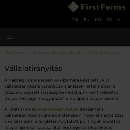
Skip to main content
Skip to page footer
DK
EN
RO
SK
HU
You are here:
FirstFarms
Befektetői kapcsolatok
Vállalatirányítás
Vállalatirányítás
A Nasdaq Copenhagen A/S számára készített „A jó
vállalatirányításra vonatkozó ajánlások” értelmében a
tőzsdén jegyzett társaság bemutatja, miként teljesíti a
„teljesítés-vagy- magyarázat” elv alapján az ajánlásokat.
A FirstFarms az
éves beszámolóban
beszámol a
vállalatirányításról, annak érdekében, hogy elmagyarázza
a vállalat ezen a területen folytatott politikáját, ideértve
az ajánlásokkal kapcsolatos esetleges eltéréseket is.