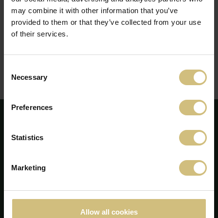
2015 (Annual report 2014)
may combine it with other information that you’ve
2014 (Annual report 2013)
provided to them or that they’ve collected from your use
2013 (June)
of their services.
2013 (Annual report 2012)
2012 (December)
2012 (Annual report 2011)
2011 (November)
Consent
2011 (May)
Necessary
Selection
2011 (Annual report 2010)
Preferences
Statistics
Marketing
Allow all cookies