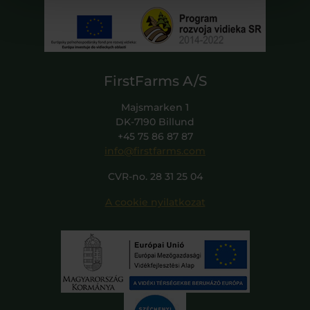
FirstFarms A/S
Majsmarken 1
DK-7190 Billund
+45 75 86 87 87
info@firstfarms.com
CVR-no. 28 31 25 04
A cookie nyilatkozat