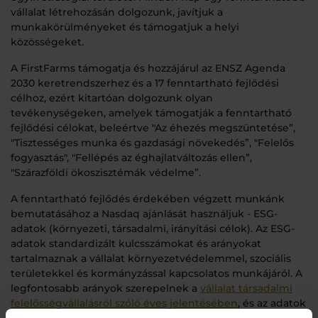
vállalat létrehozásán dolgozunk, javítjuk a
munkakörülményeket és támogatjuk a helyi
közösségeket.
A FirstFarms támogatja és hozzájárul az ENSZ Agenda
2030 keretrendszerhez és a 17 fenntartható fejlődési
célhoz, ezért kitartóan dolgozunk olyan
tevékenységeken, amelyek támogatják a fenntartható
fejlődési célokat, beleértve "Az éhezés megszüntetése”,
"Tisztességes munka és gazdasági növekedés”, "Felelős
fogyasztás", "Fellépés az éghajlatváltozás ellen”,
"Szárazföldi ökoszisztémák védelme”.
A fenntartható fejlődés érdekében végzett munkánk
bemutatásához a Nasdaq ajánlását használjuk - ESG-
adatok (környezeti, társadalmi, irányítási célok). Az ESG-
adatok standardizált kulcsszámokat és arányokat
tartalmaznak a vállalat környezetvédelemmel, szociális
területekkel és kormányzással kapcsolatos munkájáról. A
legfontosabb arányok szerepelnek a
vállalat társadalmi
felelősségvállalásról szóló éves jelentésében
, és az adatok
áttekintést nyújtanak a fenntartható fejlődés érdekében