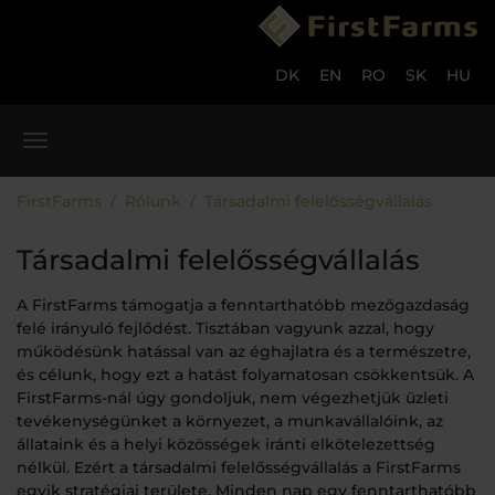
Skip to main content
Skip to page footer
DK
EN
RO
SK
HU
You are here:
FirstFarms
Rólunk
Társadalmi felelősségvállalás
Társadalmi felelősségvállalás
A FirstFarms támogatja a fenntarthatóbb mezőgazdaság
felé irányuló fejlődést. Tisztában vagyunk azzal, hogy
működésünk hatással van az éghajlatra és a természetre,
és célunk, hogy ezt a hatást folyamatosan csökkentsük. A
FirstFarms-nál úgy gondoljuk, nem végezhetjük üzleti
tevékenységünket a környezet, a munkavállalóink, az
állataink és a helyi közösségek iránti elkötelezettség
nélkül. Ezért a társadalmi felelősségvállalás a FirstFarms
egyik stratégiai területe. Minden nap egy fenntarthatóbb