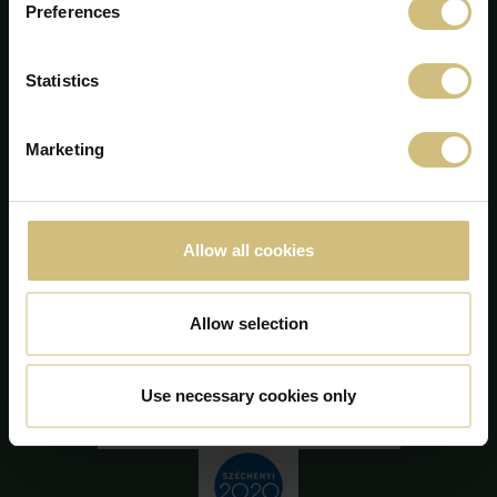
Preferences
Statistics
FirstFarms A/S
Marketing
Majsmarken 1
DK-7190 Billund
+45 75 86 87 87
info@firstfarms.com
Allow all cookies
CVR-no. 28 31 25 04
A cookie nyilatkozat
Allow selection
Use necessary cookies only