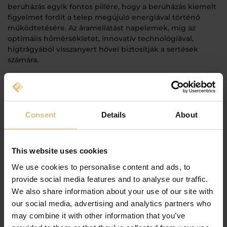
beruházás egyik fontos pillére, hogy a beruházás kiemelt
figyelmet fordít a telep megújuló energiával történő
működtetésére. Az áramellátást napelemek, míg az
optimális hőmérsékletet, innovatív technológiával,
hígtrágyából visszanyert hővel biztosítják a sertések
számára.
A munkahelyteremtés mellett közös érdek, hogy a cég a
helyi vállalkozásokkal együttműködve képzeli el a
működését, továbbra is megrendelőként a
településekhez kapcsolódó vállalkozásokkal szerződve
Consent
Details
About
látja a hosszútávú fenntarthatóságot.
A modern állattartó telepek a jövő élelmiszerellátásnak
alappillérei, szoros együttműködésben a helyi
This website uses cookies
közösségekkel, a környezetvédelmet állandóan szem
We use cookies to personalise content and ads, to
előtt tartva.
provide social media features and to analyse our traffic.
We also share information about your use of our site with
Vissza
our social media, advertising and analytics partners who
may combine it with other information that you’ve