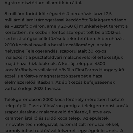
Agrárminisztérium államtitkára által.
8 milliárd forint költségvetésű beruházás közel 2,5
milliárd állami támogatással kezdődött Telekgerendáson
és Pusztaföldváron, amely 20-30 új munkahelyet teremt a
körzetben, miközben fontos szerepet tölt be a 2012-es
sertésstratégiai célkitűzések tekintetében. A beruházás
2000 kocával növeli a hazai kocaállományt, a telep
helyszíne Telekgerendás, szaporulatait 30 kg-os
malacként a pusztaföldvári malacnevelőről értékesítjük
majd hazai hízlaldáknak. A két új teleppel 4500
kocaférőhelyes vállalattá bővül a FirstFarms Hungary kft.,
ezzel is erősítve meghatározó szerepét a hazai
élelmiszerelőállításban. Az építkezés befejezésének
várható ideje 2023 tavasza.
Telekgerendáson 2000 koca férőhely méretben fiaztató
telep épül, Pusztaföldváron pedig a telekgerendási kocák
szaporulatainak malacnevelő épületek, illetve egy
karantén istálló és süldő koca telep. Az épületek
innovatív technológiával, automatizált rendszerekkel,
komoly infrastruktúrával felszerelt egységek lesznek. A