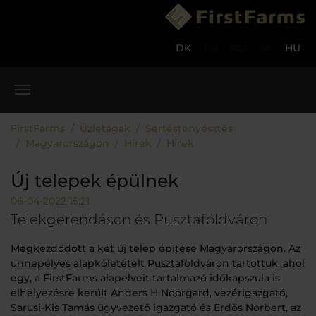
Skip to main content
Skip to page footer
DK
EN
RO
SK
HU
You are here:
FirstFarms
Üzletágak
Sertéstenyésztés
Magyarországon
Hírek
Hirek
Új telepek épülnek
06-04-2022 15:21
Telekgerendáson és Pusztaföldváron
Megkezdődött a két új telep építése Magyarországon. Az
ünnepélyes alapkőletételt Pusztaföldváron tartottuk, ahol
egy, a FirstFarms alapelveit tartalmazó időkapszula is
elhelyezésre került Anders H Noorgard, vezérigazgató,
Sarusi-Kis Tamás ügyvezető igazgató és Erdős Norbert, az