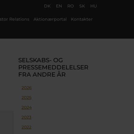
DK
EN
RO
SK
HU
stor Relations
Aktionærportal
Kontakter
SELSKABS- OG
PRESSEMEDDELELSER
FRA ANDRE ÅR
2026
2025
2024
2023
2022