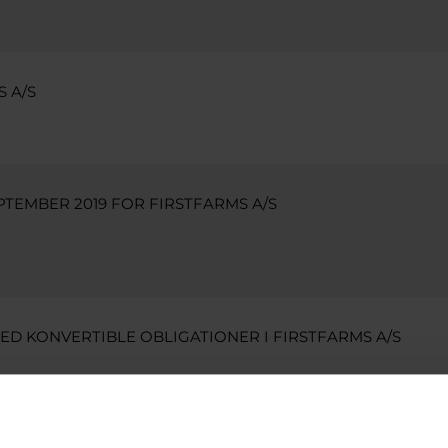
 A/S
EPTEMBER 2019 FOR FIRSTFARMS A/S
ED KONVERTIBLE OBLIGATIONER I FIRSTFARMS A/S