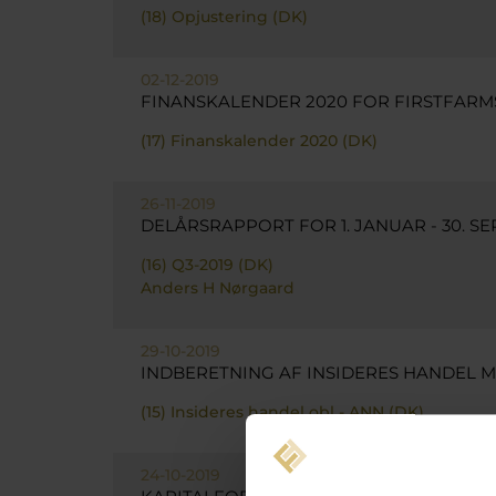
(18) Opjustering (DK)
02-12-2019
FINANSKALENDER 2020 FOR FIRSTFARMS
(17) Finanskalender 2020 (DK)
26-11-2019
DELÅRSRAPPORT FOR 1. JANUAR - 30. S
(16) Q3-2019 (DK)
Anders H Nørgaard
29-10-2019
INDBERETNING AF INSIDERES HANDEL M
(15) Insideres handel obl - ANN (DK)
24-10-2019