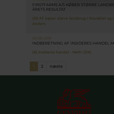
FIRSTFARMS A/S KØBER STØRRE LANDBR
ÅRETS RESULTAT
(10) FF køber større landbrug i Slovakiet og 
Anders
25-06-2019
INDBERETNING AF INSIDERES HANDEL ME
(9) Insideres handel - Wefri (DK)
1
2
næste