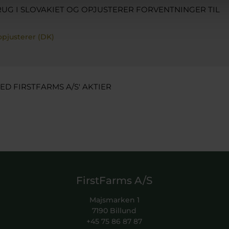
UG I SLOVAKIET OG OPJUSTERER FORVENTNINGER TIL
opjusterer (DK)
D FIRSTFARMS A/S' AKTIER
FirstFarms A/S
Majsmarken 1
7190 Billund
+45 75 86 87 87