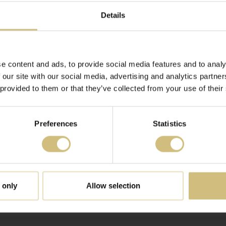
 AF OBLIGATIONER TIL AKTIER
Details
er
INGERNE TIL 2019 MED BAGGRUND I HØJE SVINEPRISER
e content and ads, to provide social media features and to analy
 our site with our social media, advertising and analytics partn
 provided to them or that they’ve collected from your use of their
D FIRSTFARMS A/S' AKTIER
Preferences
Statistics
NI 2019 FOR FIRSTFARMS A/S
 only
Allow selection