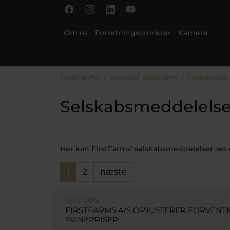
Gå til hoved-indhold
Skip to page footer
Om os
Forretningsområder
Karriere
Du er her:
FirstFarms
Investor Relations
Finansielle
Selskabsmeddelelser
Her kan FirstFarms' selskabsmeddelelser ses 
1
2
næste
13-12-2019
FIRSTFARMS A/S OPJUSTERER FORVENTN
SVINEPRISER