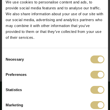
We use cookies to personalise content and ads, to
Selskabsmeddelelser
provide social media features and to analyse our traffic.
Pressemeddelelser
We also share information about your use of our site with
Årsrapporter
our social media, advertising and analytics partners who
Nyheder
may combine it with other information that you’ve
provided to them or that they’ve collected from your use
of their services.
Ved at trykke tilmeld accepterer du at FirstFarms må
modtage og bruge dine oplysninger til at kontakte dig.
Læs mere her
Consent
Necessary
Selection
Tilmeld
Preferences
Afmeld nyhedsservice her
Statistics
Marketing