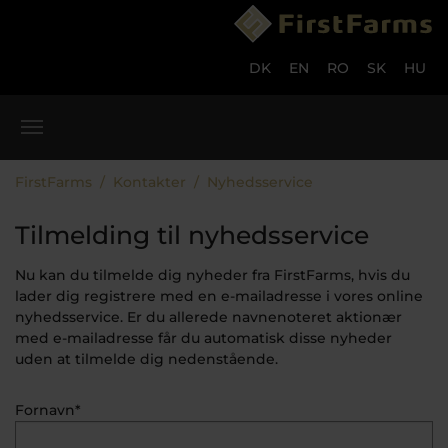
Gå til hoved-indhold
Skip to page footer
DK
EN
RO
SK
HU
Du er her:
FirstFarms
Kontakter
Nyhedsservice
Tilmelding til nyhedsservice
Nu kan du tilmelde dig nyheder fra FirstFarms, hvis du
lader dig registrere med en e-mailadresse i vores online
nyhedsservice. Er du allerede navnenoteret aktionær
med e-mailadresse får du automatisk disse nyheder
uden at tilmelde dig nedenstående.
Fornavn*