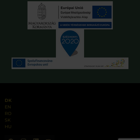
DK
EN
RO
SK
HU