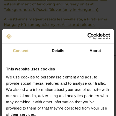
establishment of farrowing and nursery units at
Telekgerendás & Pusztaföldvár (only in Hungarian).
A FirstFarms magyarországi leányvállalata, a FirstFarms
Hungary Kft. támogatást nyert Állattartó telepek
fejlesztésének támogatása - VP2-4.1.1.-20 című pályázaton,
sertésfiaztató és- utónevelő létesítése céljából
Telekgerendáson és Pusztaföldváron, amelyről részletes
információ ezen a linken olvasható.
Consent
Details
About
************************************************************************
This is a statement, that our subsidiary FirstFarms
This website uses cookies
Hungary Kft. in Hungary has won a tender (subsidy) for
establishment of quarantine buildings in Pusztaföldvár
We use cookies to personalise content and ads, to
(only in Hungarian).
provide social media features and to analyse our traffic.
We also share information about your use of our site with
A FirstFarms magyarországi leányvállalata, a FirstFarms
our social media, advertising and analytics partners who
Hungary Kft. támogatást nyert Állattartó telepek
may combine it with other information that you’ve
fejlesztésének támogatása - VP2-4.1.1.-20 című pályázaton,
Sertés karantén telep létesítése céljából Pusztaföldváron,
provided to them or that they’ve collected from your use
amelyről részletes információ ezen a linken olvasható.
of their services.