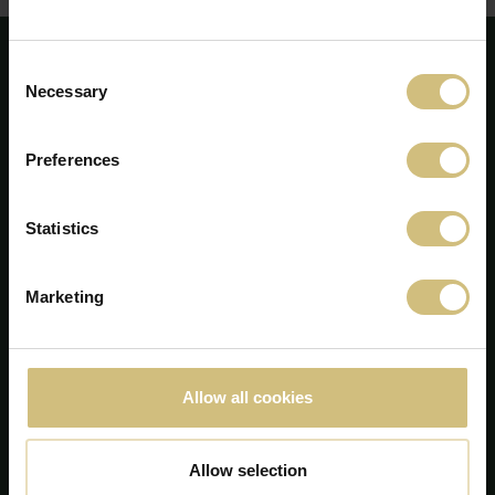
Consent
Necessary
Selection
Preferences
Statistics
Marketing
FirstFarms A/S
Allow all cookies
Majsmarken 1
7190 Billund
+45 75 86 87 87
Allow selection
info@firstfarms.com