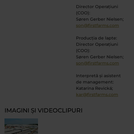
Director Operațiuni
(COO):
Søren Gerber Nielsen;
son@firstfarms.com
Producția de lapte:
Director Operațiuni
(COO):
Søren Gerber Nielsen;
son@firstfarms.com
Interpretă și asistent
de management:
Katarína Revická;
kar@firstfarms.com
IMAGINI ȘI VIDEOCLIPURI