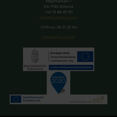
Majsmarken 1
DK-7190 Billund
+45 75 86 87 87
info@firstfarms.com
CVR-no. 28 31 25 04
Declarația cookie