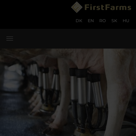
Skip to main content
Skip to page footer
DK
EN
RO
SK
HU