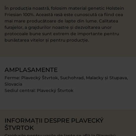
În producția noastră, folosim material genetic Holstein
Friesian 100%. Această rasă este cunoscută ca fiind cea
mai mare producătoare de lapte din lume. Calitatea
furajelor, a grajdurilor noastre și dezvoltarea unor
protocoale bune sunt extrem de importante pentru
bunăstarea vitelor și pentru producție.
AMPLASAMENTE
Ferme: Plavecký Štvrtok, Suchohrad, Malacky și Stupava,
Slovacia
Sediul central: Plavecký Štvrtok
INFORMAȚII DESPRE PLAVECKÝ
ŠTVRTOK
Grajdurile pentru vacile de lapte se află la Plavecký